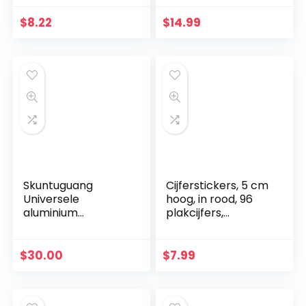
Geladen Roestvrij
voor Zaal KItchen
Staal PAIR TR112,
Deur
$
8.22
$
14.99
Zilver
Skuntuguang
Cijferstickers, 5 cm
Universele
hoog, in rood, 96
aluminium
plakcijfers,
kentekenplaathou
zelfklevende cijfers
der
en cijfers 0-9,
nummerplaathoud
ideaal voor buiten,
$
30.00
$
7.99
er voor auto’s,
want water…
vrachtwagens,
tractoren en