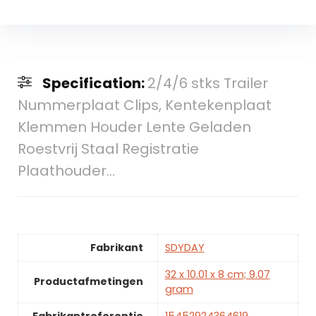
Specification:
2/4/6 stks Trailer
Nummerplaat Clips, Kentekenplaat
Klemmen Houder Lente Geladen
Roestvrij Staal Registratie
Plaathouder…
Fabrikant
SDYDAY
32 x 10.01 x 8 cm; 9.07
Productafmetingen
gram
Fabrikantreferentie
15452924364619