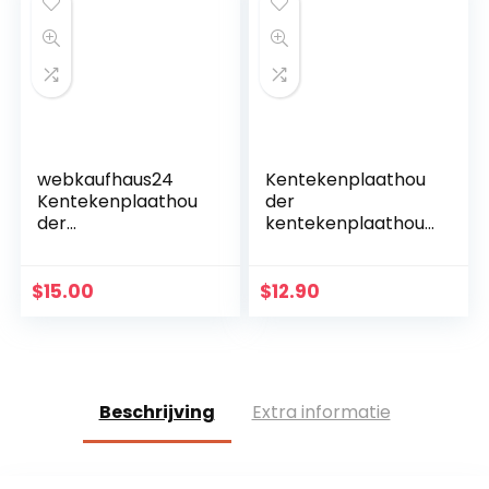
meer…
webkaufhaus24
Kentekenplaathou
Kentekenplaathou
der
der
kentekenplaathou
kentekenplaathou
der set zwart voor
der 340 x 200 mm
auto 2 stuks
personenauto
$
15.00
$
12.90
vrachtwagen
aanhanger (340 x
200 mm)
Beschrijving
Extra informatie