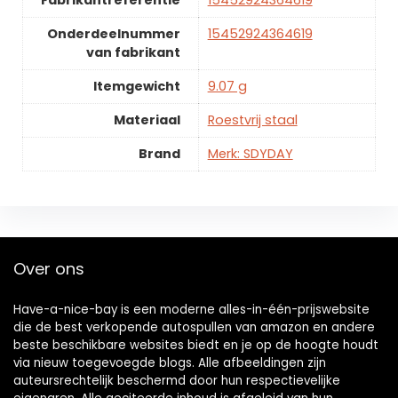
Onderdeelnummer
15452924364619
van fabrikant
Itemgewicht
9.07 g
Materiaal
Roestvrij staal
Brand
Merk: SDYDAY
Over ons
Have-a-nice-bay is een moderne alles-in-één-prijswebsite
die de best verkopende autospullen van amazon en andere
beste beschikbare websites biedt en je op de hoogte houdt
via nieuw toegevoegde blogs. Alle afbeeldingen zijn
auteursrechtelijk beschermd door hun respectievelijke