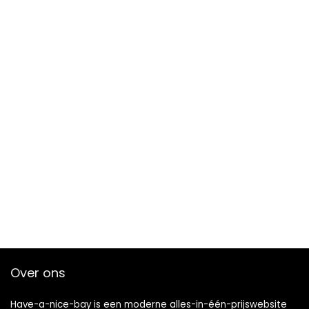
Over ons
Have-a-nice-bay is een moderne alles-in-één-prijswebsite