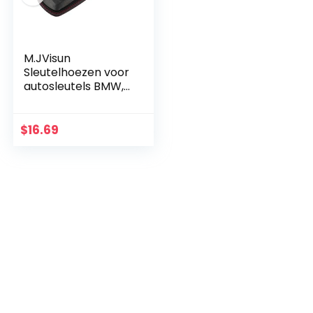
M.JVisun
Sleutelhoezen voor
autosleutels BMW,
echt lederen
sleutelhanger hoes
voor BMW Smart
$
16.69
sleutelhanger
lederen hoes…