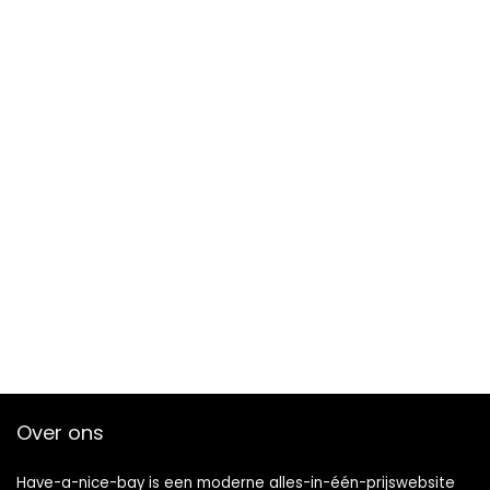
Over ons
Have-a-nice-bay is een moderne alles-in-één-prijswebsite