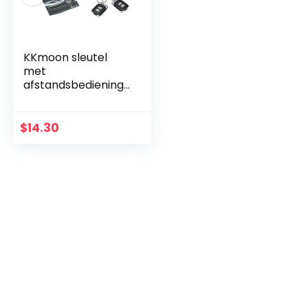
KKmoon sleutel
met
afstandsbediening
voor centrale
vergrendeling,
universeel
$
14.30
ingangssysteem
zonder sleutel 2