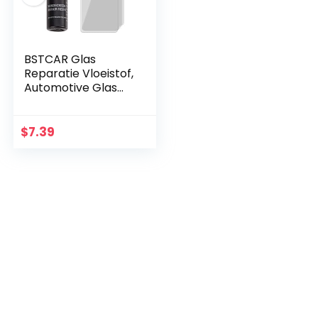
BSTCAR Glas
Reparatie Vloeistof,
Automotive Glas
Reparatie
Vloeibare
Gebarsten Glas
$
7.39
Reparatie Vloeistof
Voor het…