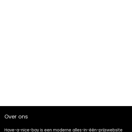
Over ons
Have-a-nice-bay is een moderne alles-in-één-prijswebsite