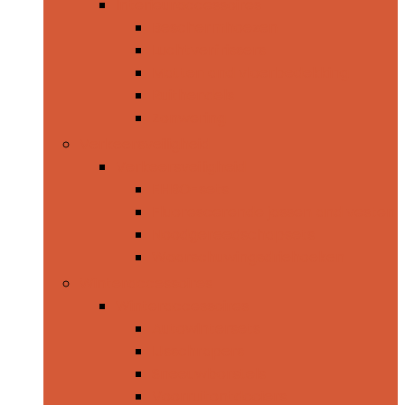
Interieuraccessoires
Beschermhoezen
Luchtverfrissers
Matten and vloerbedekking
Ruithendels
Zonwering
Verkeersveiligheid
Verkeersveiligheid
EHBO-sets
Fluorescerende jassen and vesten
Noodgereedschapsets
Waarschuwingsdriehoeken
Winteraccessoires
Winteraccessoires
Autowintersets
IJsschrapers
Sneeuwborstels
Voorruitontdooiers