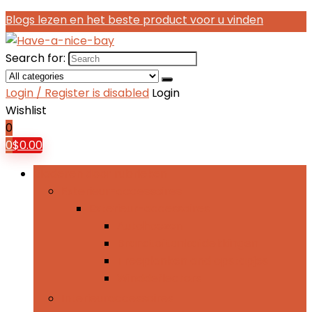
Blogs lezen en het beste product voor u vinden
Search for:
Login / Register is disabled
Login
Wishlist
0
0
$
0.00
Bladeren door rubrieken
Exterieur-accessoires
Exterieur-accessoires
Autohoezen
Brandtoftankafdekkingen
Treeplanken and opstapjes
Winddeflectors
Interieuraccessoires