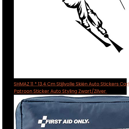
SHMAZ 11 * 13.4 Cm Stijlvolle Skiën Auto Stickers Ca
Patroon Sticker Auto Styling Zwart/Zilver
$
6.69