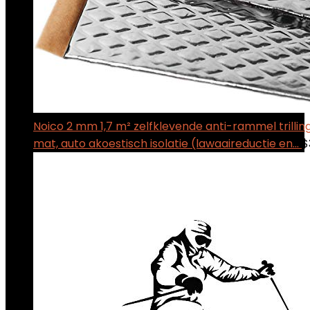
Noico 2 mm 1,7 m² zelfklevende anti-rammel trill
mat, auto akoestisch isolatie (lawaaireductie en…
$