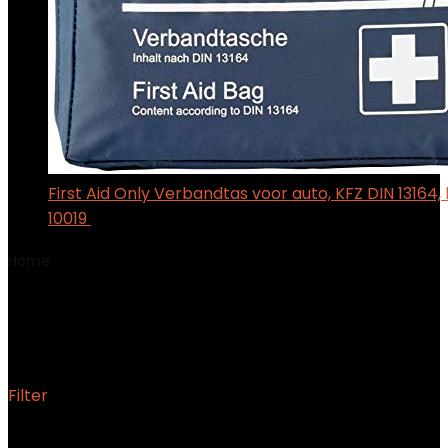
First Aid Only Verbandtas voor auto, KFZ DIN 13164,
10019
$
12.62
Home
Product Onderdeelnummer van
fabrikant
9861583710677
9861583710677
Filter
Het enkele resultaat weergeven