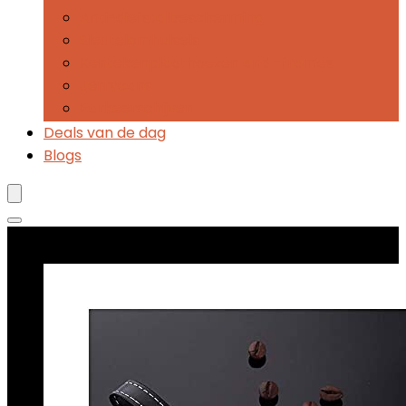
Anti-diefstalbescherming
Sleutelomhulsels
Kentekenplaathoezen and -frames
Jerrycans
Parkeerschijven
Deals van de dag
Blogs
Best verkopende