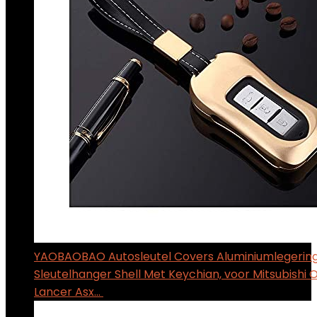
YAOBAOBAO Autosleutel Covers Aluminiumlegerin
Sleutelhanger Shell Met Keychian, voor Mitsubishi 
Lancer Asx…
$
45.61