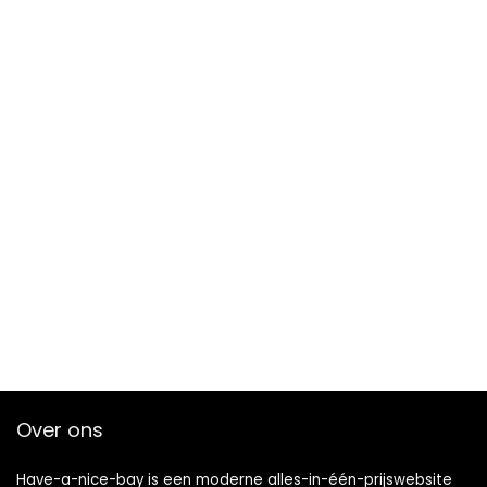
Over ons
Have-a-nice-bay is een moderne alles-in-één-prijswebsite