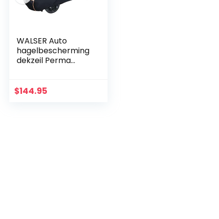
WALSER Auto
hagelbescherming
dekzeil Perma
Proodect SUV
waterafstotend,
ademende
$
144.95
hagelbeschermen
de garage voor
optimale…