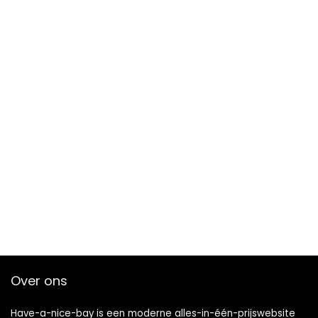
Over ons
Have-a-nice-bay is een moderne alles-in-één-prijswebsite