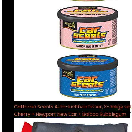
California Scents Auto-luchtverfrisser, 3-delige se
Cherry + Newport New Car + Balboa Bubblegum
$