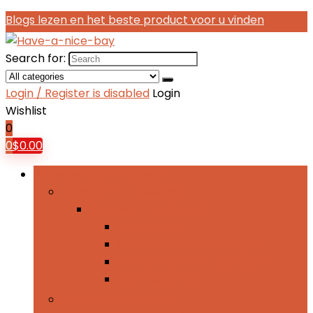
Blogs lezen en het beste product voor u vinden
Search for:
Login / Register is disabled
Login
Wishlist
0
0
$
0.00
Bladeren door rubrieken
Exterieur-accessoires
Exterieur-accessoires
Autohoezen
Brandtoftankafdekkingen
Treeplanken and opstapjes
Winddeflectors
Interieuraccessoires