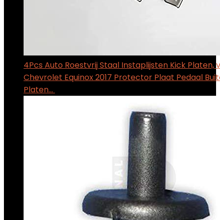
4Pcs Auto Roestvrij Staal Instaplijsten Kick Platen, 
Chevrolet Equinox 2017 Protector Plaat Pedaal Bui
Platen…
$
33.99