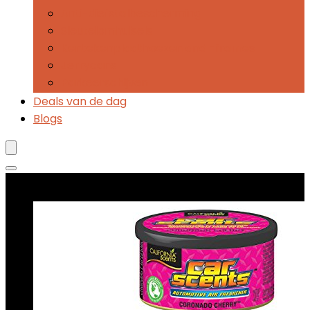
Anti-diefstalbescherming
Sleutelomhulsels
Kentekenplaathoezen and -frames
Jerrycans
Parkeerschijven
Deals van de dag
Blogs
Best verkopende