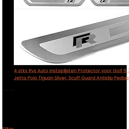
4 stks Rvs Auto Instaplijsten Protector voor Golf 6 
Jetta Polo Tiguan Silver, Scuff Guard Antislip Pedaa
Home
Product Onderdeelnummer van
fabrikant
2021020401004
2021020401004
Filter