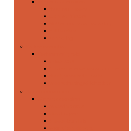
Interieuraccessoires
Beschermhoezen
Luchtverfrissers
Matten and vloerbedekking
Ruithendels
Zonwering
Verkeersveiligheid
Verkeersveiligheid
EHBO-sets
Fluorescerende jassen and vesten
Noodgereedschapsets
Waarschuwingsdriehoeken
Winteraccessoires
Winteraccessoires
Autowintersets
IJsschrapers
Sneeuwborstels
Voorruitontdooiers