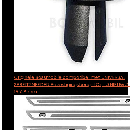
Originele Bossmobile compatibel met UNIVERSAL
SPREITZNEEDEN Bevestigingsbeugel Clip #NIEUW# 9
15 X 8 mm…
$
5.99