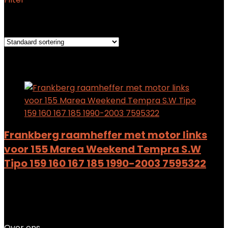
Het enkele resultaat weergeven
Added to wishlist
Removed from wishlist
0
Add to compare
Frankberg raamheffer met motor links
voor 155 Marea Weekend Tempra S.W
Tipo 159 160 167 185 1990-2003 7595322
Added to wishlist
Removed from wishlist
0
Add to compare
$
47.99
Over ons