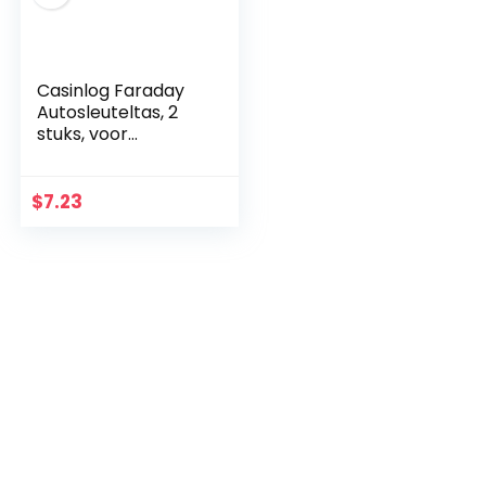
Casinlog Faraday
Autosleuteltas, 2
stuks, voor
autosleutels,
sleutelloze
registratie van fob
$
7.23
guard en
signaalblokkering