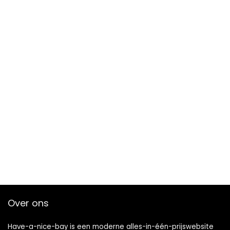
Over ons
Have-a-nice-bay is een moderne alles-in-één-prijswebsite