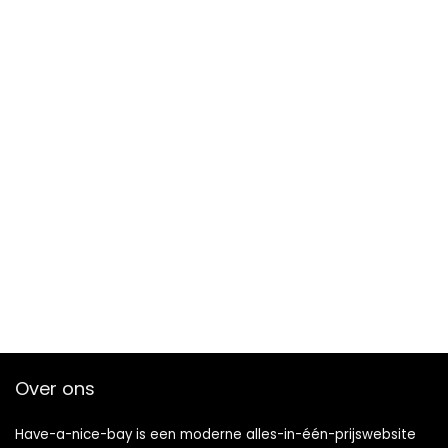
Over ons
Have-a-nice-bay is een moderne alles-in-één-prijswebsite