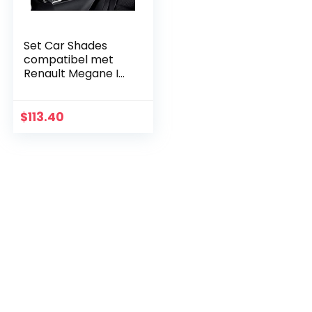
Set Car Shades
compatibel met
Renault Megane IV
5-deurs 2016- (4-
delig)
$
113.40