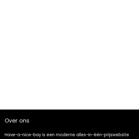
Over ons
Have-a-nice-bay is een moderne alles-in-één-prijswebsite