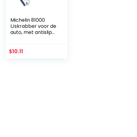
Michelin 81000
IJskrabber voor de
auto, met antislip
softgrip, krassen
met omkeerbaar
lemmet, duurzame
$
10.11
en stabiele…