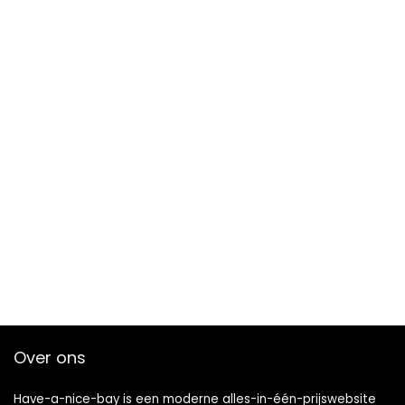
Over ons
Have-a-nice-bay is een moderne alles-in-één-prijswebsite