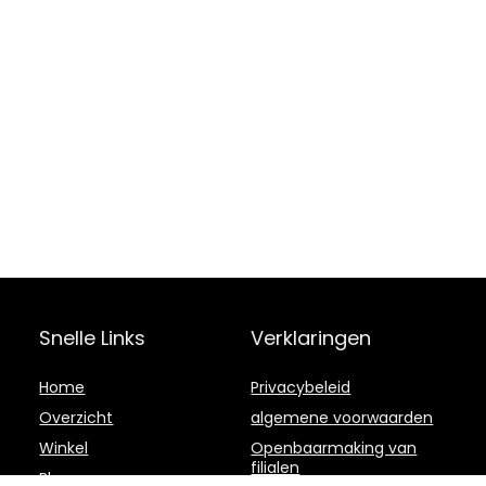
Snelle Links
Verklaringen
Home
Privacybeleid
Overzicht
algemene voorwaarden
Winkel
Openbaarmaking van
filialen
Blogs