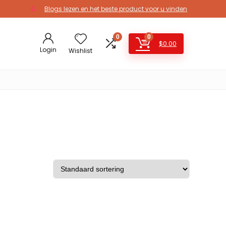
Blogs lezen en het beste product voor u vinden
0
0
$
0.00
Login
Wishlist