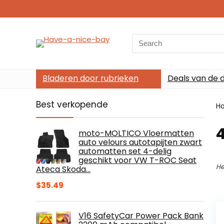
Search
for:
Bladeren door rubrieken
Deals van de 
Best verkopende
H
moto-MOLTICO Vloermatten
auto velours autotapijten zwart
automatten set 4-delig
geschikt voor VW T-ROC Seat
He
Ateca Skoda…
$
35.49
V16 SafetyCar Power Pack Bank