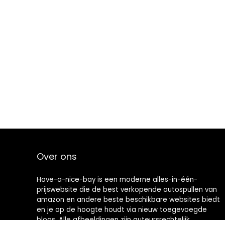
Over ons
Have-a-nice-bay is een moderne alles-in-één-
prijswebsite die de best verkopende autospullen van
amazon en andere beste beschikbare websites biedt
en je op de hoogte houdt via nieuw toegevoegde
blogs. Alle afbeeldingen zijn auteursrechtelijk