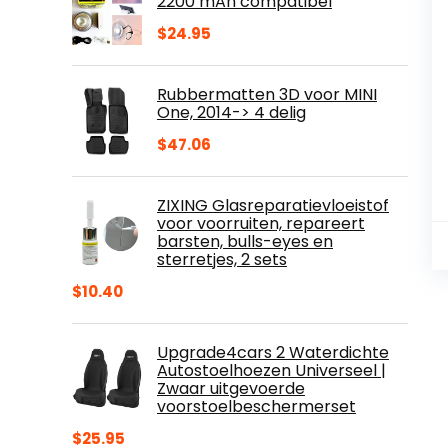
2200 mAh compatibel
$
24.95
Rubbermatten 3D voor MINI
One, 2014-> 4 delig
$
47.06
ZIXING Glasreparatievloeistof
voor voorruiten, repareert
barsten, bulls-eyes en
sterretjes, 2 sets
$
10.40
Upgrade4cars 2 Waterdichte
Autostoelhoezen Universeel |
Zwaar uitgevoerde
voorstoelbeschermerset
$
25.95