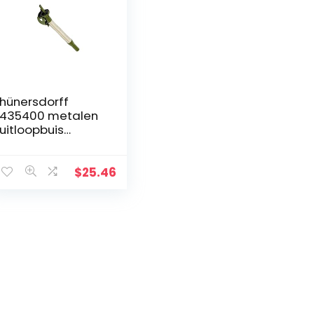
hünersdorff
435400 metalen
uitloopbuis
flexibel 20 mm
voor metalen
jerrycan,
$
25.46
zilver/olijf