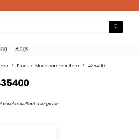
dag
Blogs
ome
Product Modelnummer item
435400
435400
t enkele resultaat weergeven