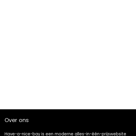
Over ons
Have-a-nice-bay is een moderne alles-in-één-prijswebsite