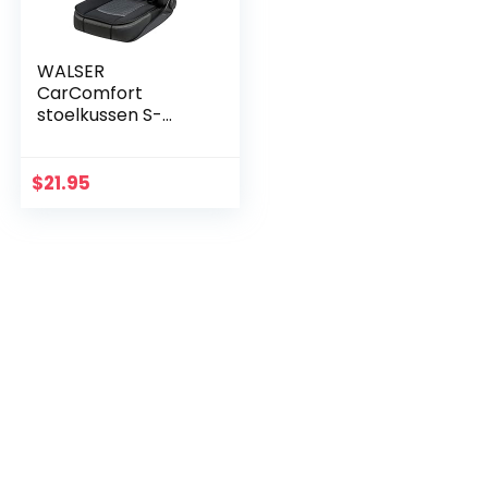
WALSER
CarComfort
stoelkussen S-
Race, universeel
stoelkussen en
zitonderlegger,
$
21.95
stoelbeschermer
voor
personenautos en…