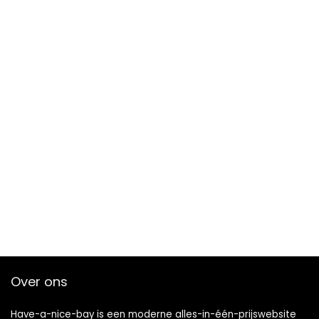
Over ons
Have-a-nice-bay is een moderne alles-in-één-prijswebsite