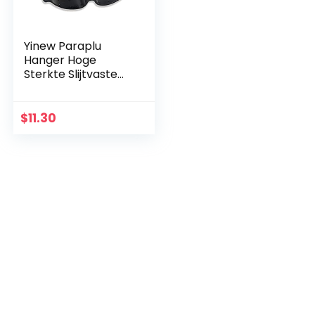
Yinew Paraplu
Hanger Hoge
Sterkte Slijtvaste
Universele Tas
Haak Auto
Opknoping Tool
$
11.30