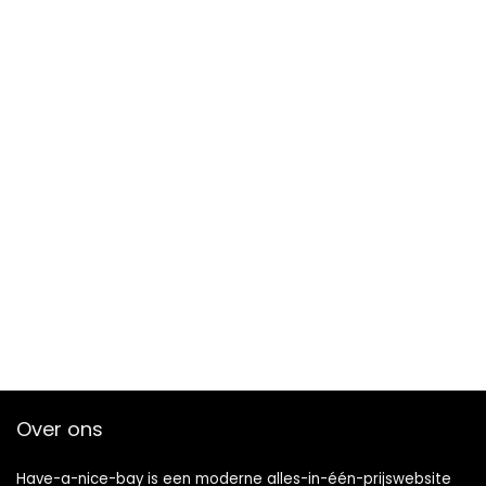
Over ons
Have-a-nice-bay is een moderne alles-in-één-prijswebsite