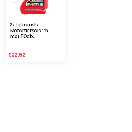
Schijfremslot
Motorfietsalarm
met 110db
Alarmgeluid,
antidiefstalbeveiligi
ng Wielhangslot
$
22.52
Waterdicht voor
motorfiets…