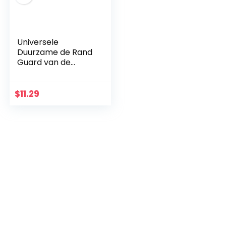
Universele
Duurzame de Rand
Guard van de
Autodeur met
Sterke Flexibiliteit
Antiwear
$
11.29
Eenvoudige
Installatie voor de
Rand…