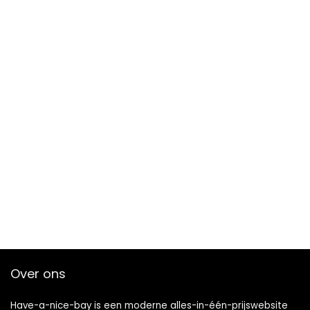
Over ons
Have-a-nice-bay is een moderne alles-in-één-prijswebsite