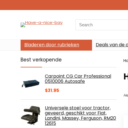
Search
for:
Bladeren door rubrieken
Deals van de 
Best verkopende
H
Carpoint CG Car Professional
0510006 Autosafe
$
31.95
He
Universele stoel voor tractor,
geveerd, geschikt voor Fiat,
Landini, Massey, Ferguson, RM20
12615