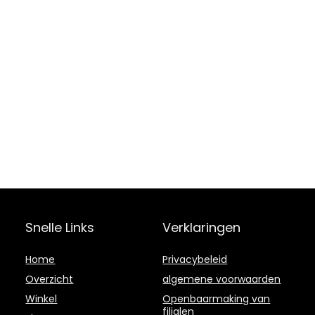
Snelle Links
Verklaringen
Home
Privacybeleid
Overzicht
algemene voorwaarden
Winkel
Openbaarmaking van
filialen