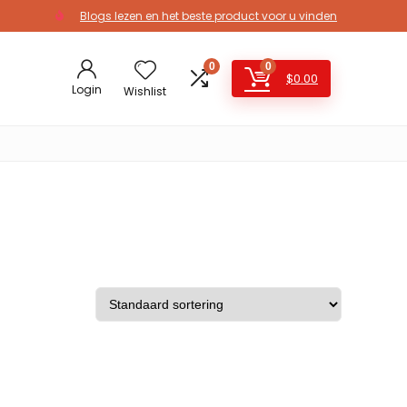
Blogs lezen en het beste product voor u vinden
0
0
$
0.00
Login
Wishlist