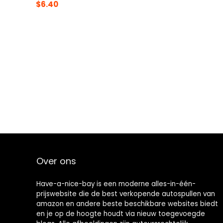
$
6.40
Over ons
Have-a-nice-bay is een moderne alles-in-één-
prijswebsite die de best verkopende autospullen van
amazon en andere beste beschikbare websites biedt
en je op de hoogte houdt via nieuw toegevoegde