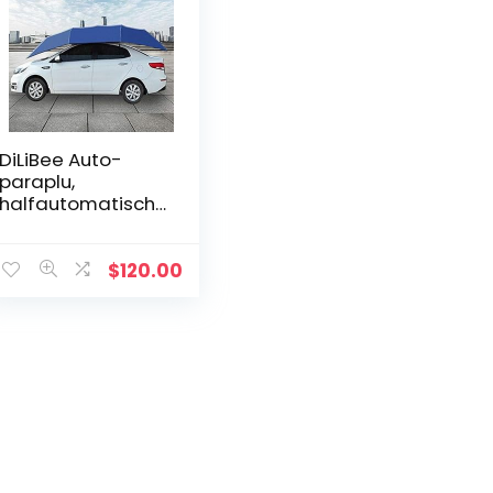
DiLiBee Auto-
paraplu,
halfautomatisch,
op afstand
bedienbare
parasol,
$
120.00
zonwering,
tentdakbedekkin
g, anti-uv-stof,
water