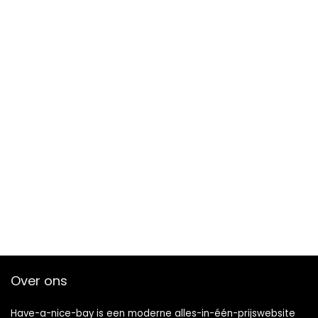
Over ons
Have-a-nice-bay is een moderne alles-in-één-prijswebsite