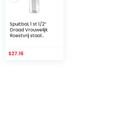
Spuitbal, 1 st 1/2″
Draad Vrouwelijk
Roestvrij staal
Sanitair
Fix/Roterende
Sproeibal
$
27.16
Tankreinigingsbal,
360 °
Sproeipatroon(Rot
ary)