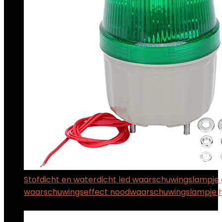
Stofdicht en waterdicht led waarschuwingslampje
waarschuwingseffect noodwaarschuwingslampje h
$
16.99