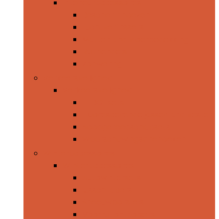
Interieuraccessoires
Beschermhoezen
Luchtverfrissers
Matten and vloerbedekking
Ruithendels
Zonwering
Verkeersveiligheid
Verkeersveiligheid
EHBO-sets
Fluorescerende jassen and vesten
Noodgereedschapsets
Waarschuwingsdriehoeken
Winteraccessoires
Winteraccessoires
Autowintersets
IJsschrapers
Sneeuwborstels
Voorruitontdooiers