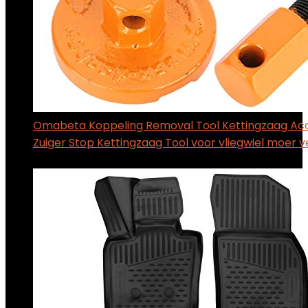
Omabeta Koppeling Removal Tool Kettingzaag Acc
Zuiger Stop Kettingzaag Tool voor vliegwiel moer v
$
18.59