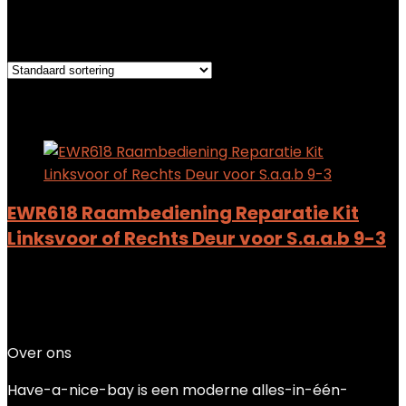
Het enkele resultaat weergeven
Added to wishlist
Removed from wishlist
0
Add to compare
EWR618 Raambediening Reparatie Kit
Linksvoor of Rechts Deur voor S.a.a.b 9-3
Added to wishlist
Removed from wishlist
0
Add to compare
$
13.64
Over ons
Have-a-nice-bay is een moderne alles-in-één-