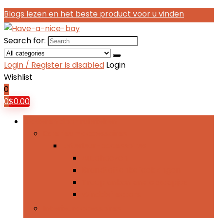
Blogs lezen en het beste product voor u vinden
Search for:
Login / Register is disabled
Login
Wishlist
0
0
$
0.00
Bladeren door rubrieken
Exterieur-accessoires
Exterieur-accessoires
Autohoezen
Brandtoftankafdekkingen
Treeplanken and opstapjes
Winddeflectors
Interieuraccessoires