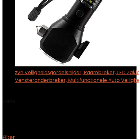
zyh Veiligheidsgordelsnijder, Raambreker, LED Zak
Vensteronderbreker, Multifunctionele Auto Veiligh
$
63.52
Home
Product Fabrikantreferentie
EWR618
EWR618
Filter