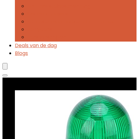
Anti-diefstalbescherming
Sleutelomhulsels
Kentekenplaathoezen and -frames
Jerrycans
Parkeerschijven
Deals van de dag
Blogs
Best verkopende