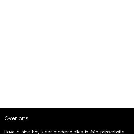
Over ons
Have-a-nice-bay is een moderne alles-in-één-prijswebsite