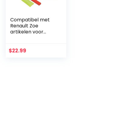
Compatibel met
Renault Zoe
artikelen voor
auto’s, driehoeken,
veiligheidsvest,
beschermhoes
$
22.99
inbegrepen,
accessoires voor…