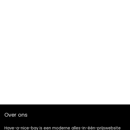
Over ons
Have-a-nice-bay is een moderne alles-in-één-prijswebsite