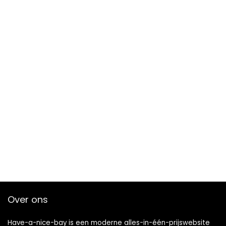
Over ons
Have-a-nice-bay is een moderne alles-in-één-prijswebsite