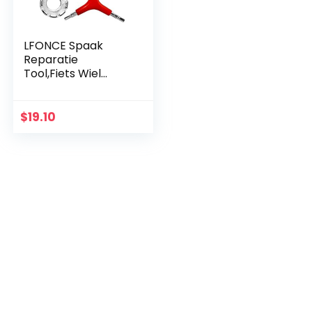
LFONCE Spaak
Reparatie
Tool,Fiets Wiel
Spaken Key Tool
voor Fiets en
Elektrische
$
19.10
Voertuig Spaak
Reparatie (4-
delige set)