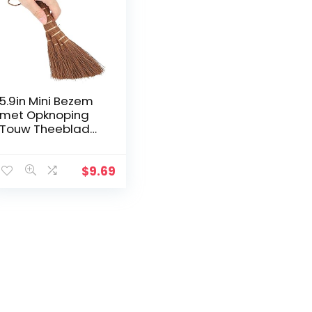
5.9in Mini Bezem
met Opknoping
Touw Theeblad
Schoonmaken
Tool, Mini Borstel,
Koffiezetapparaa
$
9.69
t Theepot
Schoonmaken
Thee…