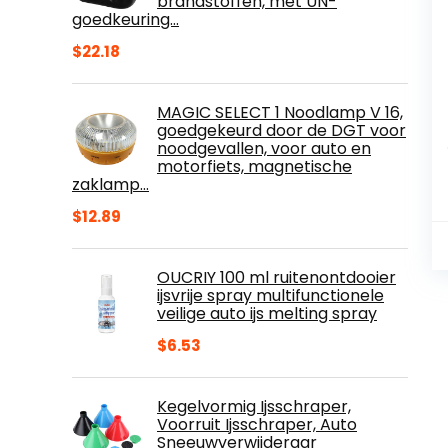
brandstoffen, met UN-
goedkeuring…
$
22.18
MAGIC SELECT 1 Noodlamp V 16,
goedgekeurd door de DGT voor
noodgevallen, voor auto en
motorfiets, magnetische
zaklamp…
$
12.89
OUCRIY 100 ml ruitenontdooier
ijsvrije spray multifunctionele
veilige auto ijs melting spray
$
6.53
Kegelvormig Ijsschraper,
Voorruit Ijsschraper, Auto
Sneeuwverwijderaar