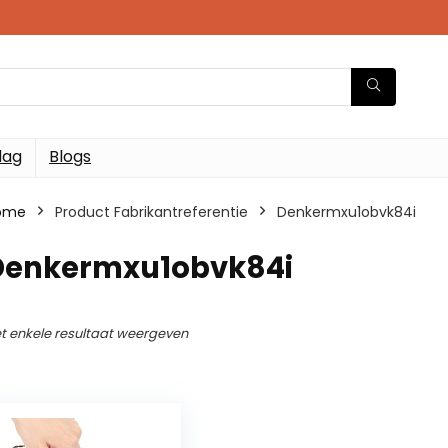
dag
Blogs
ome
Product Fabrikantreferentie
Denkermxu1obvk84i
Denkermxu1obvk84i
t enkele resultaat weergeven