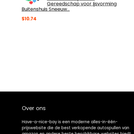
Gereedschap voor Ijsvorming
Buitenshuis Sneeuw…
$
10.74
Over ons
Have-a-nice-bay is een moderne alles-in-één-
prijswebsite die de best verkopende autospullen van
amazon en andere beste beschikbare websites biedt