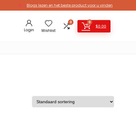
Blogs lezen en het beste product voor u vinden
0
0
$
0.00
Login
Wishlist