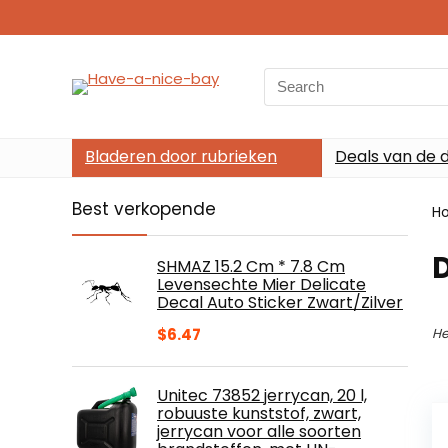
Search
for:
Bladeren door rubrieken
Deals van de 
Best verkopende
H
SHMAZ 15.2 Cm * 7.8 Cm
Levensechte Mier Delicate
Decal Auto Sticker Zwart/Zilver
$
6.47
He
Unitec 73852 jerrycan, 20 l,
robuuste kunststof, zwart,
jerrycan voor alle soorten