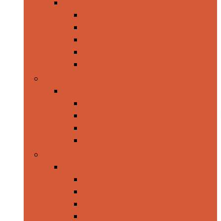
Interieuraccessoires
Beschermhoezen
Luchtverfrissers
Matten and vloerbedekking
Ruithendels
Zonwering
Verkeersveiligheid
Verkeersveiligheid
EHBO-sets
Fluorescerende jassen and vesten
Noodgereedschapsets
Waarschuwingsdriehoeken
Winteraccessoires
Winteraccessoires
Autowintersets
IJsschrapers
Sneeuwborstels
Voorruitontdooiers