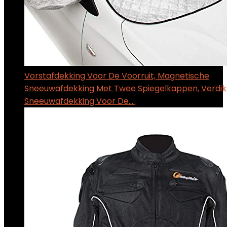
Vorstafdekking Voor De Voorruit, Magnetische
Sneeuwafdekking Met Twee Spiegelkappen, Verdik
Sneeuwafdekking Voor De…
$
18.47