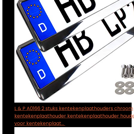
L & P A0166 2 stuks kentekenplaathouders chroom
kentekenplaathouder kentekenplaathouder houde
voor kentekenplaat…
$
18.09