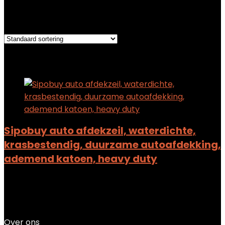
Het enkele resultaat weergeven
Added to wishlist
Removed from wishlist
0
Add to compare
Sipobuy auto afdekzeil, waterdichte,
krasbestendig, duurzame autoafdekking,
ademend katoen, heavy duty
Added to wishlist
Removed from wishlist
0
Add to compare
$
24.99
Over ons