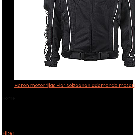
Heren motorrijjas vier seizoenen ademende motor
Home
Product Fabrikantreferentie
Cover-M
Cover-M
Filter