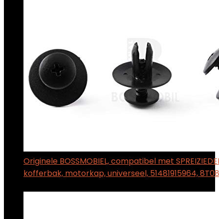
Originele BOSSMOBIEL, compatibel met SPREIZIEDE
kofferbak, motorkap, universeel, 51481915964, 8T
$
7.85