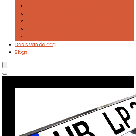
Anti-diefstalbescherming
Sleutelomhulsels
Kentekenplaathoezen and -frames
Jerrycans
Parkeerschijven
Deals van de dag
Blogs
Best verkopende