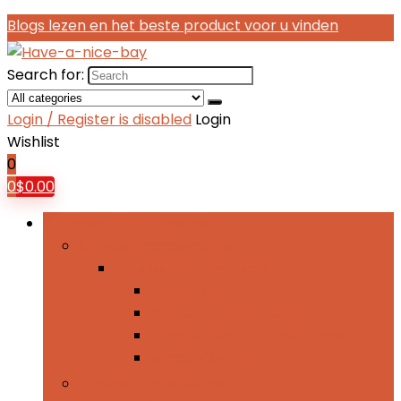
Blogs lezen en het beste product voor u vinden
Search for:
Login / Register is disabled
Login
Wishlist
0
0
$
0.00
Bladeren door rubrieken
Exterieur-accessoires
Exterieur-accessoires
Autohoezen
Brandtoftankafdekkingen
Treeplanken and opstapjes
Winddeflectors
Interieuraccessoires