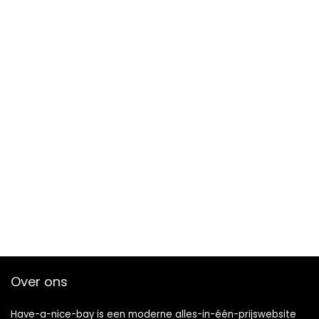
Over ons
Have-a-nice-bay is een moderne alles-in-één-prijswebsite