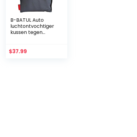
B-BATUL Auto
luchtontvochtiger
kussen tegen
beslaan autoruiten,
vocht en schimmel
herbruikbare
$
37.99
ontvochtiger voor
auto…