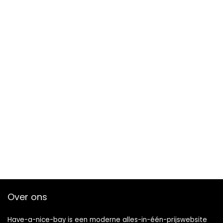
Over ons
Have-a-nice-bay is een moderne alles-in-één-prijswebsite