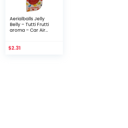
Aerialballs Jelly
Belly – Tutti Frutti
aroma – Car Air
Freshener – (één
P&P lading maakt
niet uit hoeveel
$
2.31
items je koopt…