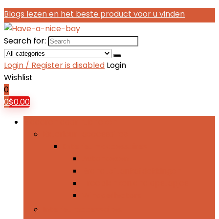
Blogs lezen en het beste product voor u vinden
Search for:
Login / Register is disabled
Login
Wishlist
0
0
$
0.00
Bladeren door rubrieken
Exterieur-accessoires
Exterieur-accessoires
Autohoezen
Brandtoftankafdekkingen
Treeplanken and opstapjes
Winddeflectors
Interieuraccessoires