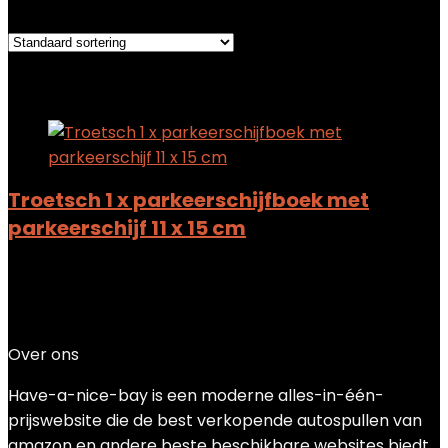
Het enkele resultaat weergeven
Added to wishlist
Removed from wishlist
0
Add to compare
Troetsch 1 x parkeerschijfboek met
parkeerschijf 11 x 15 cm
Added to wishlist
Removed from wishlist
0
Add to compare
$
1.69
Over ons
Have-a-nice-bay is een moderne alles-in-één-
prijswebsite die de best verkopende autospullen van
amazon en andere beste beschikbare websites biedt