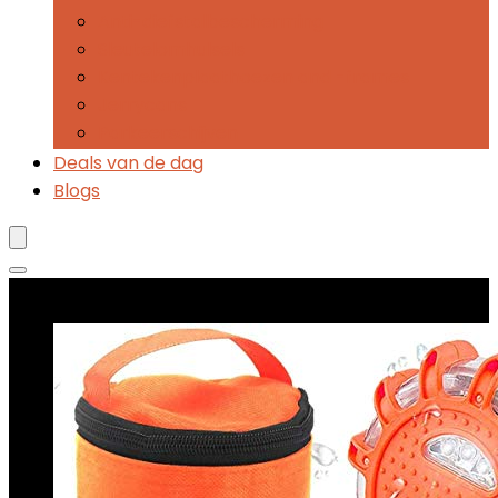
Anti-diefstalbescherming
Sleutelomhulsels
Kentekenplaathoezen and -frames
Jerrycans
Parkeerschijven
Deals van de dag
Blogs
Best verkopende