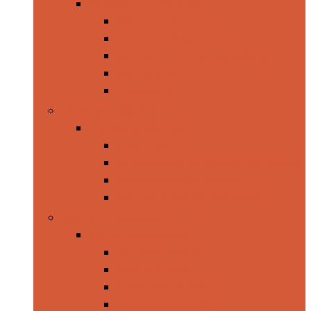
Interieuraccessoires
Beschermhoezen
Luchtverfrissers
Matten and vloerbedekking
Ruithendels
Zonwering
Verkeersveiligheid
Verkeersveiligheid
EHBO-sets
Fluorescerende jassen and vesten
Noodgereedschapsets
Waarschuwingsdriehoeken
Winteraccessoires
Winteraccessoires
Autowintersets
IJsschrapers
Sneeuwborstels
Voorruitontdooiers