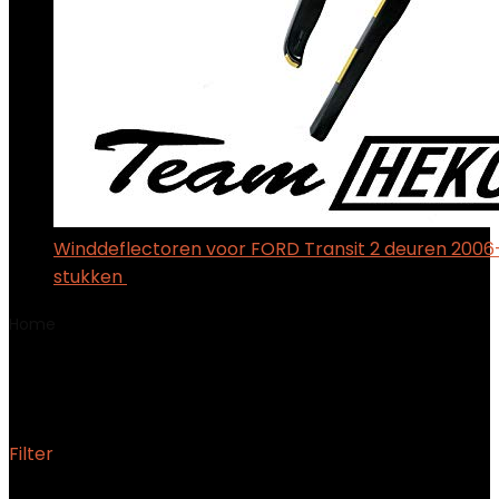
Winddeflectoren voor FORD Transit 2 deuren 2006
stukken
$
527.67
Home
Product Fabrikantreferentie
63993
63993
Filter