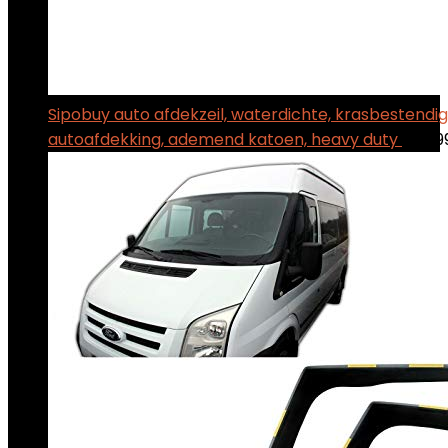
Sipobuy auto afdekzeil, waterdichte, krasbestendi
autoafdekking, ademend katoen, heavy duty
$
24.9