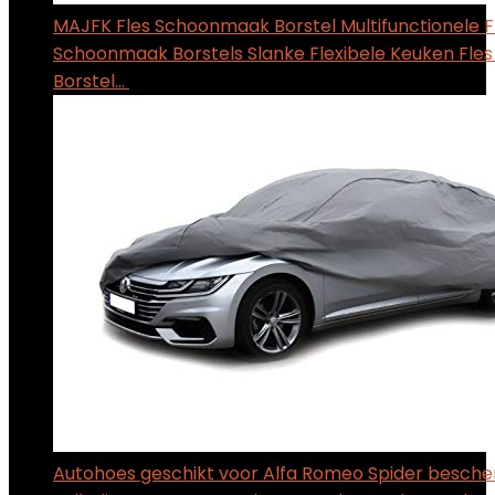
MAJFK Fles Schoonmaak Borstel Multifunctionele F
Schoonmaak Borstels Slanke Flexibele Keuken Fles 
Borstel…
$
11.83
Autohoes geschikt voor Alfa Romeo Spider bescher