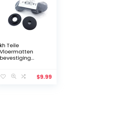
kh Teile
Vloermatten
bevestiging
drukknop rond
kegelbevestiging
8-delig (ook als
$
9.99
universele clips
voor automatten)