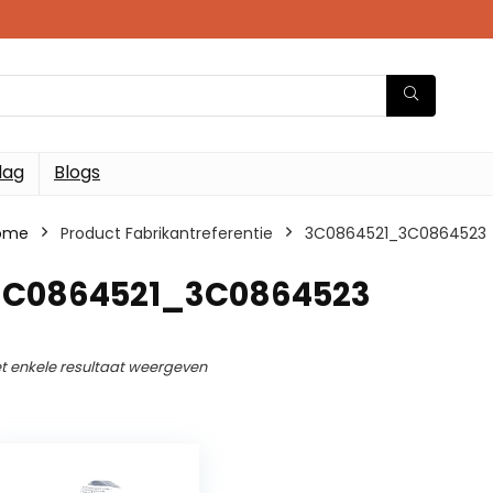
dag
Blogs
ome
Product Fabrikantreferentie
3C0864521_3C0864523
3C0864521_3C0864523
t enkele resultaat weergeven