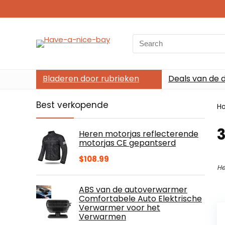
Search
for:
Bladeren door rubrieken
Deals van de 
Best verkopende
H
Heren motorjas reflecterende
motorjas CE gepantserd
$
108.99
He
ABS van de autoverwarmer
Comfortabele Auto Elektrische
Verwarmer voor het
Verwarmen