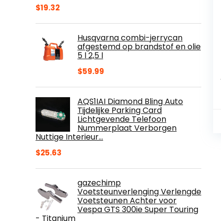
$
19.32
Husqvarna combi-jerrycan
afgestemd op brandstof en olie
5 l 2,5 l
$
59.99
AQS1IAI Diamond Bling Auto
Tijdelijke Parking Card
Lichtgevende Telefoon
Nummerplaat Verborgen
Nuttige Interieur…
$
25.63
gazechimp
Voetsteunverlenging Verlengde
Voetsteunen Achter voor
Vespa GTS 300ie Super Touring
- Titanium