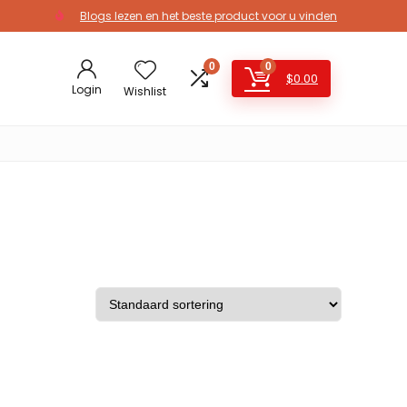
Blogs lezen en het beste product voor u vinden
0
0
$
0.00
Login
Wishlist