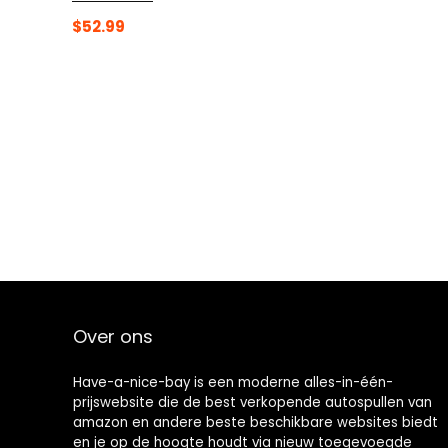
$
52.99
Over ons
Have-a-nice-bay is een moderne alles-in-één-
prijswebsite die de best verkopende autospullen van
amazon en andere beste beschikbare websites biedt
en je op de hoogte houdt via nieuw toegevoegde