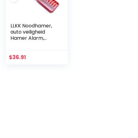
LLKK Noodhamer,
auto veiligheid
Hamer Alarm,
Emergency
Lifesaving Hamer,
anti-diefstal Bus
$
36.91
Emergency
Hamer…