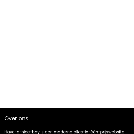
Over ons
Have-a-nice-bay is een moderne alles-in-één-prijswebsite