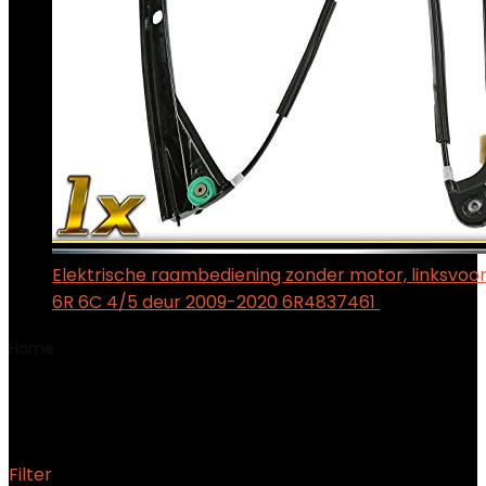
Elektrische raambediening zonder motor, linksvoor
6R 6C 4/5 deur 2009-2020 6R4837461
$
49.99
Home
Product Fabrikant
Tuqiang
Tuqiang
Filter