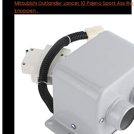
Mitsubishi Outlander Lancer 10 Pajero Sport Asx Rvr
knoppen…
$
46.81