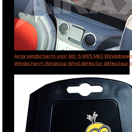
Airax windscherm voor MX-5 MX5 MK3 Windabweis
Windscherm Windstop Wind deflector déflecteur d
$
89.00