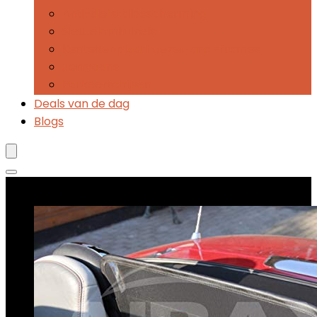
Anti-diefstalbescherming
Sleutelomhulsels
Kentekenplaathoezen and -frames
Jerrycans
Parkeerschijven
Deals van de dag
Blogs
Best verkopende