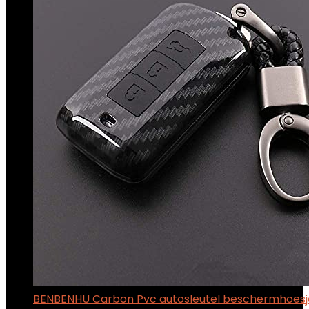
BENBENHU Carbon Pvc autosleutel beschermhoesje