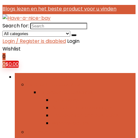
Blogs lezen en het beste product voor u vinden
Search for:
Login / Register is disabled
Login
Wishlist
0
0
$
0.00
Bladeren door rubrieken
Exterieur-accessoires
Exterieur-accessoires
Autohoezen
Brandtoftankafdekkingen
Treeplanken and opstapjes
Winddeflectors
Interieuraccessoires