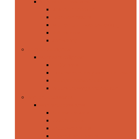
Interieuraccessoires
Beschermhoezen
Luchtverfrissers
Matten and vloerbedekking
Ruithendels
Zonwering
Verkeersveiligheid
Verkeersveiligheid
EHBO-sets
Fluorescerende jassen and vesten
Noodgereedschapsets
Waarschuwingsdriehoeken
Winteraccessoires
Winteraccessoires
Autowintersets
IJsschrapers
Sneeuwborstels
Voorruitontdooiers