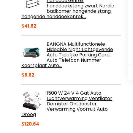
handdoekenrek
handdoekstang zwart Nordic
badkamer hangende stang
hangende handdoekenrek…
$
41.62
BANGNA Multifunctionele
Hideable Night Lichtgevende
Auto Tijdelijke Parking Card
Auto Telefoon Nummer
Kaartplaat Auto…
$
8.62
1500 W 24 V 4 Gat Auto
Luchtverwarming Ventilator
Demister Ontdooster
Verwarming Voorruit Auto
Droog
$
120.64