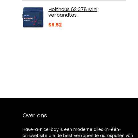
Holthaus 62 378 Mini
verbandtas
$
9.52
Over ons
Have-a-nice-bay is een moderne alles-in-één-
prijswebsite die de best verkopende autospullen van