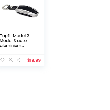
Topfit Model 3
Model S auto
aluminium
sleutelhanger
Cover metalen
sleutelhanger
$
19.99
sleutelhanger
voor Model S
(Silver)