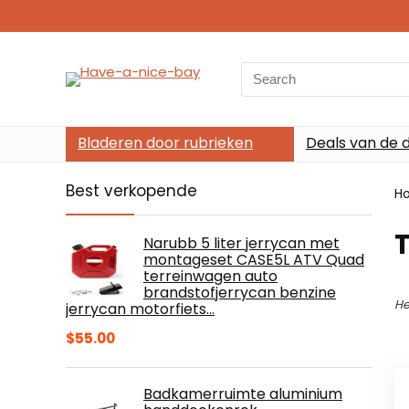
Search
for:
Bladeren door rubrieken
Deals van de 
Best verkopende
H
T
Narubb 5 liter jerrycan met
montageset CASE5L ATV Quad
terreinwagen auto
brandstofjerrycan benzine
He
jerrycan motorfiets…
$
55.00
Badkamerruimte aluminium