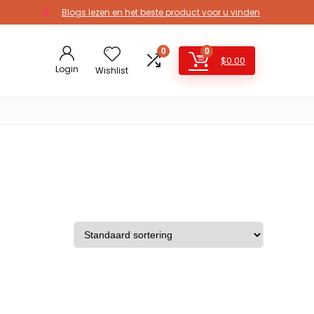
Blogs lezen en het beste product voor u vinden
0
0
$
0.00
Login
Wishlist