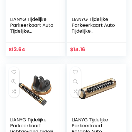
LIANYG Tijdelijke
LIANYG Tijdelijke
Parkeerkaart Auto
Parkeerkaart Auto
Tijdelijke
Tijdelijke
Parkeerkaart
Parkeerkaart
Aluminium Telefoon
Aluminium Telefoon
Nummer Teken
Nummer Teken
$
13.64
$
14.16
Innovatieve
Innovatieve
Lichtgevende Met…
Lichtgevende…
LIANYG Tijdelijke
LIANYG Tijdelijke
Parkeerkaart
Parkeerkaart
Lichtgevend Tijdelijk
Rotable Auto