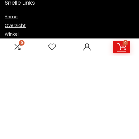
Snelle Links
Home
Overzicht
Winkel
Blogs
0
0
Onze webshops
Adverteren
Verklaringen
Privacybeleid
algemene voorwaarden
Openbaarmaking van filialen