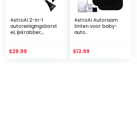
AstroAI 2-in-1
AstroAI Autoraam
autoreinigingsborst
tinten voor baby-
el, ijskrabber,
auto
sneeuwbezem,
zonneschermen
afneembare
voor kinderen
ijskrabber, blad- en
(50x30cm) –
$
29.99
$
13.99
bloemenstofborste
80GSM UPF50+
l met…
blokken zon, glans
en meer…