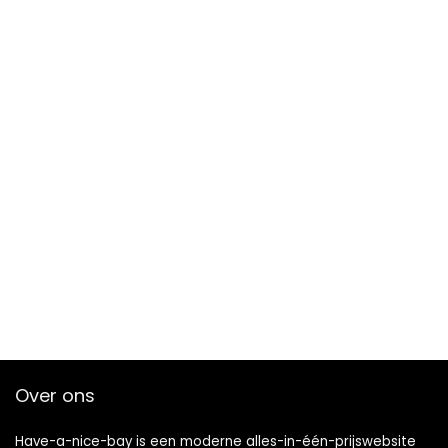
Over ons
Have-a-nice-bay is een moderne alles-in-één-prijswebsite