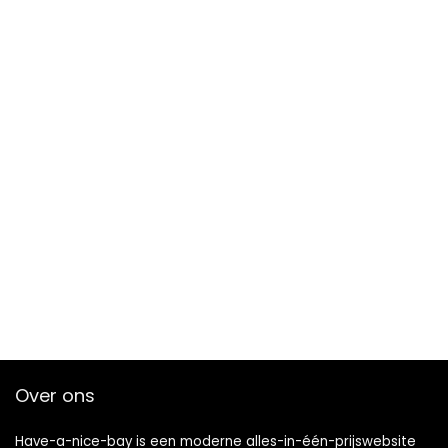
Over ons
Have-a-nice-bay is een moderne alles-in-één-prijswebsite