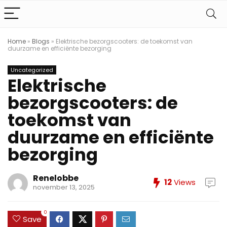
Home
»
Blogs
»
Elektrische bezorgscooters: de toekomst van
duurzame en efficiënte bezorging
Uncategorized
Elektrische
bezorgscooters: de
toekomst van
duurzame en efficiënte
bezorging
Renelobbe
12
Views
november 13, 2025
0
Save