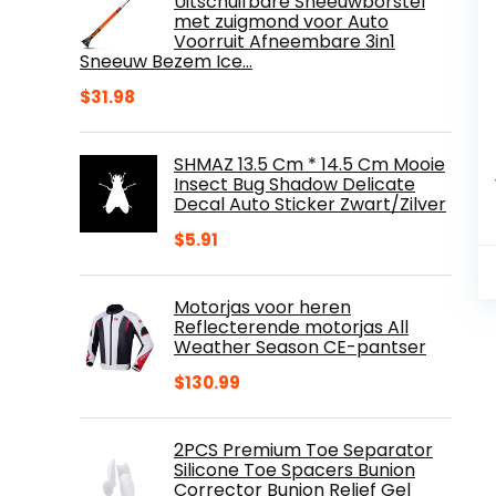
Uitschuifbare Sneeuwborstel
met zuigmond voor Auto
Voorruit Afneembare 3in1
Sneeuw Bezem Ice…
$
31.98
SHMAZ 13.5 Cm * 14.5 Cm Mooie
Insect Bug Shadow Delicate
Decal Auto Sticker Zwart/Zilver
$
5.91
Motorjas voor heren
Reflecterende motorjas All
Weather Season CE-pantser
$
130.99
2PCS Premium Toe Separator
Silicone Toe Spacers Bunion
Corrector Bunion Relief Gel