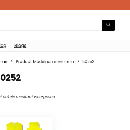
dag
Blogs
ome
Product Modelnummer item
50252
50252
t enkele resultaat weergeven