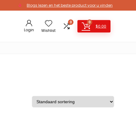
Blogs lezen en het beste product voor u vinden
0
0
$
0.00
Login
Wishlist