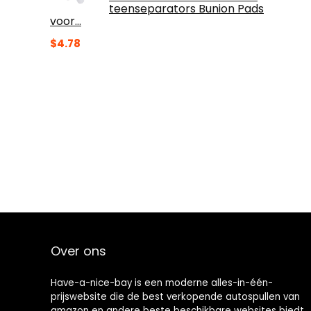
teenseparators Bunion Pads
voor…
$
4.78
Over ons
Have-a-nice-bay is een moderne alles-in-één-
prijswebsite die de best verkopende autospullen van
amazon en andere beste beschikbare websites biedt