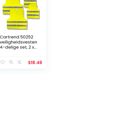
Cartrend 50252
veiligheidsvesten
4-delige set, 2 x
volwassenen- en
2 x
kinderveiligheidsv
$
18.46
esten