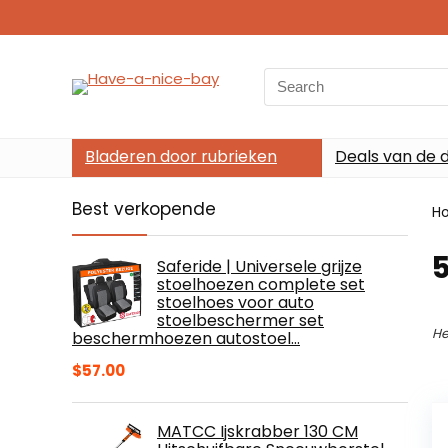
Search
for:
Bladeren door rubrieken
Deals van de 
Best verkopende
H
Saferide | Universele grijze
stoelhoezen complete set
stoelhoes voor auto
stoelbeschermer set
He
beschermhoezen autostoel…
$
57.00
MATCC Ijskrabber 130 CM